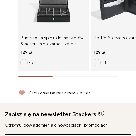
Pudełko na spinki do mankietów
Portfel Stackers czar
Stackers mini czarno-szare z
AUD ($)
pokrywką
129 zł
129 zł
BEL (€)
+ 2
+ 1
DEU (€)
ESP (€)
Zapisz się na nasz newsletter
Darmowa dostawa od 300 zł
Darmowa dostawa od 300 zł
Bezpieczna płatność
Bezpieczna płatność
GBP (£)
Zapisz się na newsletter Stackers 👋
HUN (Ft)
Otrzymuj powiadomienia o nowościach i promocjach
IRL