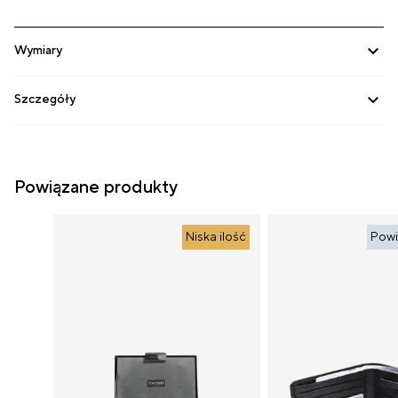
Wymiary
Szczegóły
Powiązane produkty
Niska ilość
Pow